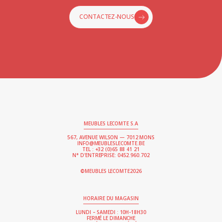
CONTACTEZ-NOUS
MEUBLES LECOMTE S.A
567, AVENUE WILSON — 7012 MONS
INFO@MEUBLESLECOMTE.BE
TEL : +32 (0)65 88 41 21
N° D'ENTREPRISE: 0452.960.702
2026
©MEUBLES LECOMTE
HORAIRE DU MAGASIN
LUNDI – SAMEDI : 10H-18H30
FERMÉ LE DIMANCHE