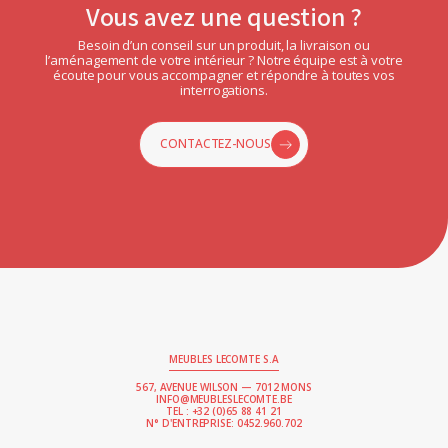
Vous avez une question ?
Besoin d’un conseil sur un produit, la livraison ou
l’aménagement de votre intérieur ? Notre équipe est à votre
écoute pour vous accompagner et répondre à toutes vos
interrogations.
CONTACTEZ-NOUS
MEUBLES LECOMTE S.A
567, AVENUE WILSON — 7012 MONS
INFO@MEUBLESLECOMTE.BE
TEL : +32 (0)65 88 41 21
N° D'ENTREPRISE: 0452.960.702