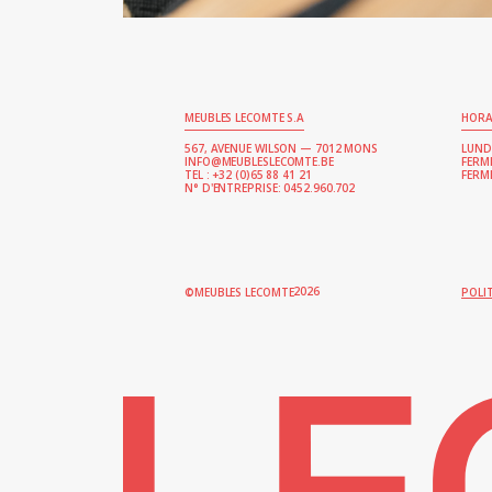
MEUBLES LECOMTE S.A
HORA
567, AVENUE WILSON — 7012 MONS
LUNDI
INFO@MEUBLESLECOMTE.BE
FERM
TEL : +32 (0)65 88 41 21
FERMÉ
N° D'ENTREPRISE: 0452.960.702
2026
©MEUBLES LECOMTE
POLI